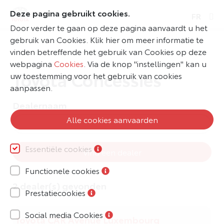
Deze pagina gebruikt cookies.
FR
Door verder te gaan op deze pagina aanvaardt u het
gebruik van Cookies. Klik hier om meer informatie te
vinden betreffende het gebruik van Cookies op deze
webpagina
Cookies
. Via de knop "instellingen" kan u
Toyota Concessies
uw toestemming voor het gebruik van cookies
aanpassen.
Dealernaam
Alle cookies aanvaarden
Essentiële cookies
Vind een dealer
Functionele cookies
2 dealer(s) gevonden
Prestatiecookies
Social media Cookies
Toyota CAR Avenue Luxembourg