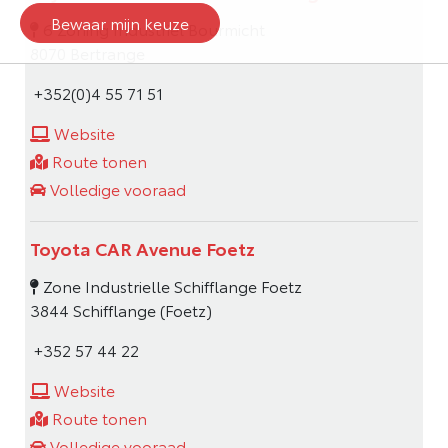
Bewaar mijn keuze
6 Zoning Industriel Bourmicht
8070 Bertrange
+352(0)4 55 71 51
Website
Route tonen
Volledige vooraad
Toyota CAR Avenue Foetz
Zone Industrielle Schifflange Foetz
3844 Schifflange (Foetz)
+352 57 44 22
Website
Route tonen
Volledige vooraad