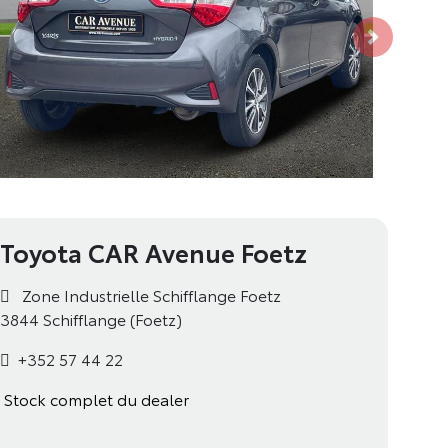
Véhicule s
Toyota CAR Avenue Foetz
Zone Industrielle Schifflange Foetz
3844 Schifflange (Foetz)
+352 57 44 22
Stock complet du dealer