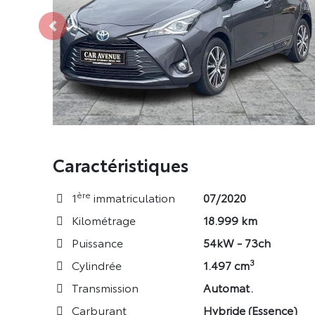
Véhicule précédent
Caractéristiques
ère
1
immatriculation
07/2020
Kilométrage
18.999 km
Puissance
54kW - 73ch
3
Cylindrée
1.497 cm
Transmission
Automat.
Carburant
Hybride (Essence)