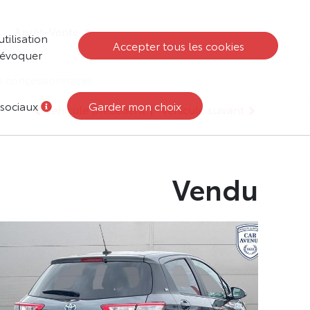
Après-Vente
tilisation
Accepter tous les cookies
 révoquer
s concessionnaires
 sociaux
Garder mon choix
Véhicule précédent
|
Véhicule suivant
Vendu