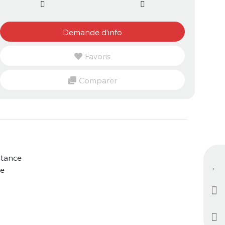
Demande d'info
Favoris
Comparer
stance
ue